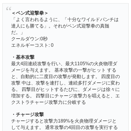
＜ペン式迎撃拳＞
「よく言われるように、「十分なワイルドパンチは
達人にも勝てる」。それがペン式迎撃拳の真髄
だ。」
クールダウン:0秒
エネルギーコスト: 0
・基本攻撃
最大4回連続攻撃を行い、最大1105%の火炎物理ダ
メージを与えます。 基本攻撃の一撃がヒット する
と、自動的に二度目の攻撃が発動します。 四度目の
攻撃 中は、攻撃を連打し、連続多打ダメージに変わ
る。 四撃目がヒットするたびに、ダメージは徐々に
増加する。 四撃目にチャージ攻撃力を唱えると、エ
クストラチャージ攻撃力に分岐する
・チャージ攻撃
チャージすると攻撃力189%を火炎物理ダメージと
して与えます。 通常攻撃の4回目の攻撃を実行する