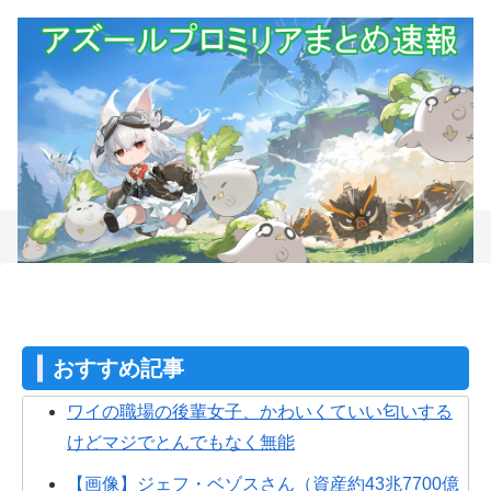
おすすめ記事
ワイの職場の後輩女子、かわいくていい匂いする
けどマジでとんでもなく無能
【画像】ジェフ・ベゾスさん（資産約43兆7700億