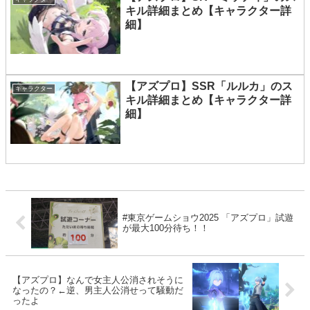
キル詳細まとめ【キャラクター詳
細】
【アズプロ】SSR「ルルカ」のス
キャラクター
キル詳細まとめ【キャラクター詳
細】
#東京ゲームショウ2025 「アズプロ」試遊
が最大100分待ち！！
【アズプロ】なんで女主人公消されそうに
なったの？←逆、男主人公消せって騒動だ
ったよ