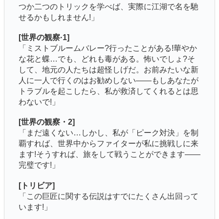
つか二つのトリックを学べば、実際に江湖で名を馳
せるかもしれません!」
[世界の観察·1]
「ミストブルームバレー?行ったことがある!華やか
な花と蝶…でも、どれも毒がある。怖いでしょ?そ
して、地元の人たちは超怪しげだ。お前みたいな新
人に一人で行くのはお勧めしない――もしあなたが
トラブルを起こしたら、私が救済してくれるとは思
わないで!」
[世界の観察・2]
「まだ遠くない…しかし、私が「ピーク対決」を制
覇すれば、世界中からファイターが私に挑戦しに来
ます!そうすれば、旅をして戦うことができます――
完璧です!」
[トリビア]
「この巨匠に関する伝説はすでにたくさん出回って
います!」