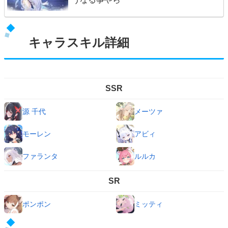
キャラスキル詳細
SSR
源 千代
メーツァ
モーレン
アビィ
ファランタ
ルルカ
SR
ポンポン
ミッティ