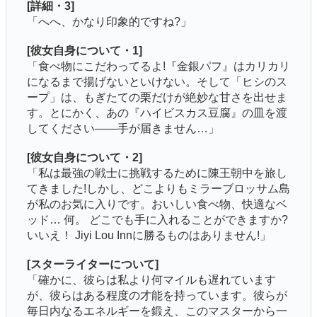
[詳細・3]
「へへ、かなり印象的ですね?」
[彼女自身について・1]
「食べ物にこだわってるよ!『金銀パフ』はカリカリ
になるまで揚げないといけない。そして「ヒシのス
ープ」は、もぎたての栗だけが絶妙な甘さを出せま
す。とにかく、あの『ハイビスカス豆腐』の皿を渡
してください――手が届きません…」
[彼女自身について・2]
「私は最強の戦士に挑戦するために陳王朝中を旅し
てきました!しかし、どこよりもミラーブロッサム島
が私のお気に入りです。おいしい食べ物、快適なベ
ッド… 何。 どこでも手に入れることができますか?
いいえ！ Jiyi Lou Innに勝るものはありません!」
[スターライターについて]
「確かに、彼らは私より何マイルも遅れています
が、彼らはある程度の才能を持っています。彼らが
毎日内なるエネルギーを鍛え、このマスターから一