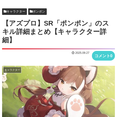
るのかね
【アズプロまとめ】本国のCBT3事前DLが9月8日
キャラクター
ポンポン
から それまで特に新情報とかはなさそうだな
【アズプロ】SR「ポンポン」のス
【アズプロ】ソシャゲってなんで誰も望んでない
キル詳細まとめ【キャラクター詳
ミニゲームぶっ込みたがるんだろ
細】
【アズプロ】中国版CBT3、最適化が進んでる件 推
2025.09.27
奨スペックも軒並み下方修正
コメント0
【アズプロまとめ】キャラクター「シンフォーリ
キャラクター
ア」の声優は丸岡和佳奈さん！！
【アズプロまとめ】キャラクター「カタル」の声
優は宮下早紀さん！！
【アズプロ】公式CBTレポートまとめ！人気だっ
たキャラやキボは？