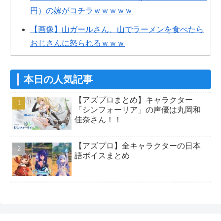
円）の嫁がコチラｗｗｗｗｗ
【画像】山ガールさん、山でラーメンを食べたら
おじさんに怒られるｗｗｗ
【悲報】ライザさん、お●ぱいを触られてしまうｗ
ｗｗｗｗｗｗｗ
本日の人気記事
みいちゃん、セコカンになる
【アズプロまとめ】キャラクター
「シンフォーリア」の声優は丸岡和
【アズプロ】公式的にこのエルフっ娘（シンフォ
佳奈さん！！
ーリア）ってどういう立ち位置なん？
【アズプロ】全キャラクターの日本
【アズプロ】共同CEOの公式インタビュー！独自
語ボイスまとめ
の強み、キャラデザ、リリース予定日など
【アズプロ】これ天気と時間システム実装くるや
つか？
【アズプロ】結構広告出してるから今年中には来