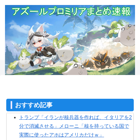
おすすめ記事
トランプ「イランが核兵器を作れば、イタリアを2
分で消滅させる」メローニ「核を持っている国で
実際に使ったアホはアメリカだけｗ」