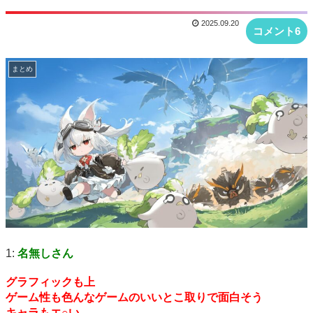
【アズプロ】公式CBTレポートまとめ！人気だっ
2025.09.20
たキャラやキボは？
コメント6
まとめ
1:
名無しさん
グラフィックも上
ゲーム性も色んなゲームのいいとこ取りで面白そう
キャラもエ○い