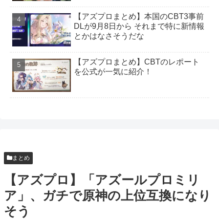
つか？
【アズプロまとめ】本国のCBT3事前
DLが9月8日から それまで特に新情報
【アズプロ】結構広告出してるから今年中には来
とかはなさそうだな
るのかね
【アズプロまとめ】CBTのレポート
【アズプロまとめ】本国のCBT3事前DLが9月8日
を公式が一気に紹介！
から それまで特に新情報とかはなさそうだな
【アズプロ】ソシャゲってなんで誰も望んでない
ミニゲームぶっ込みたがるんだろ
【アズプロ】中国版CBT3、最適化が進んでる件 推
奨スペックも軒並み下方修正
まとめ
【アズプロまとめ】キャラクター「シンフォーリ
ア」の声優は丸岡和佳奈さん！！
【アズプロ】「アズールプロミリ
【アズプロまとめ】キャラクター「カタル」の声
ア」、ガチで原神の上位互換になり
優は宮下早紀さん！！
そう