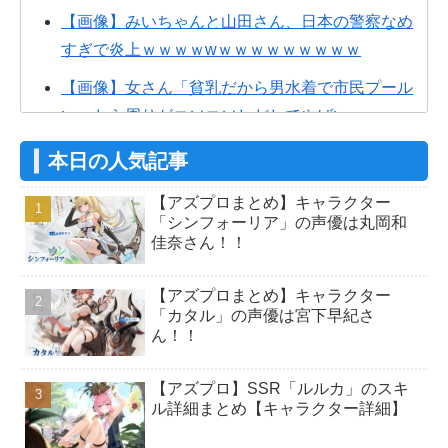
【画像】みいちゃんと山田さん、日本の警察なめ
すぎで炎上ｗｗｗｗwｗｗｗｗｗｗｗｗｗ
【画像】女さん「貧乳だから男水着で市民プール
いったら周りがコソコソしだしてやばい
wwwwwwww」5万いいね
本日の人気記事
【画像】株の暴落を描いた漫画、ガチで怖い
【アズプロまとめ】キャラクター
wwwww
「シンフォーリア」の声優は丸岡和
佳奈さん！！
【画像】女性、『大人のおもちゃ』を入れたまま
MRI検査を受けた結果 →
【アズプロまとめ】キャラクター
【アズプロ】公式的にこのエルフっ娘（シンフォ
「カタル」の声優は宮下早紀さ
ん！！
ーリア）ってどういう立ち位置なん？
【アズプロ】共同CEOの公式インタビュー！独自
【アズプロ】SSR「ルルカ」のスキ
の強み、キャラデザ、リリース予定日など
ル詳細まとめ【キャラクター詳細】
【アズプロ】これ天気と時間システム実装くるや