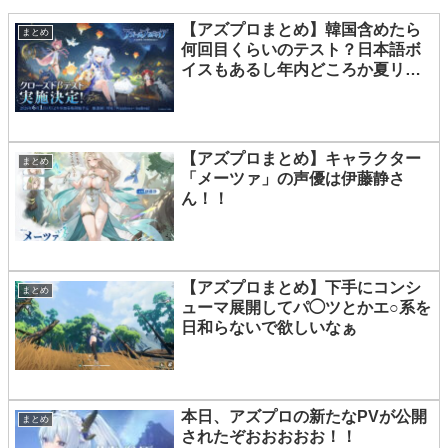
【アズプロまとめ】韓国含めたら
まとめ
何回目くらいのテスト？日本語ボ
イスもあるし年内どころか夏リリ
ースすらあるんじゃ？
【アズプロまとめ】キャラクター
まとめ
「メーツァ」の声優は伊藤静さ
ん！！
【アズプロまとめ】下手にコンシ
まとめ
ューマ展開してパ◯ツとかエ○系を
日和らないで欲しいなぁ
本日、アズプロの新たなPVが公開
まとめ
されたぞおおおおお！！