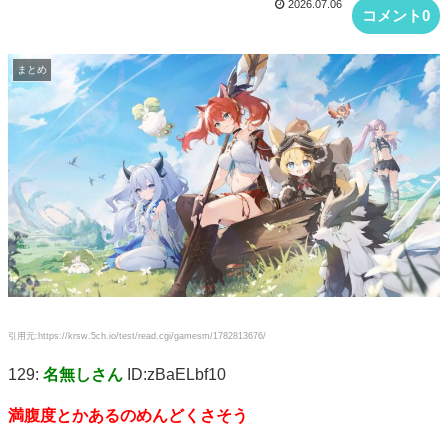
2026.07.06
コメント0
まとめ
引用元:https://krsw.5ch.io/test/read.cgi/gamesm/1782813676/
129:
名無しさん
ID:zBaELbf10
満腹度とかあるのめんどくさそう