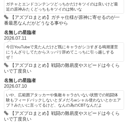
ガチャとエンドコンテンツどっちかだけキツイのは良いけど最
近の原神みたくどっちもキツイのは怖いな
【アズプロまとめ】ガチャ仕様が原神に寄せるのが一
番最悪なんだがどうなる事やら
名無しの星臨者
2026.07.11
今日YouTubeで見たんだけど既にキャラがシコすぎる鳴潮運営
にうんざりしてたからスッパリ辞めてこっちに引っ越しする
ぜ！
【アズプロまとめ】戦闘の難易度やスピードは今くら
いで丁度良い
名無しの星臨者
2026.07.10
いや、広範囲アタッカーや集敵キャラがいない状態での戦闘体
験もフィードバックしないとダメだろwシャル使わないとかエア
プ？みたいに言ってるけど、なんの為のCBTなんだよ
【アズプロまとめ】戦闘の難易度やスピードは今くら
いで丁度良い