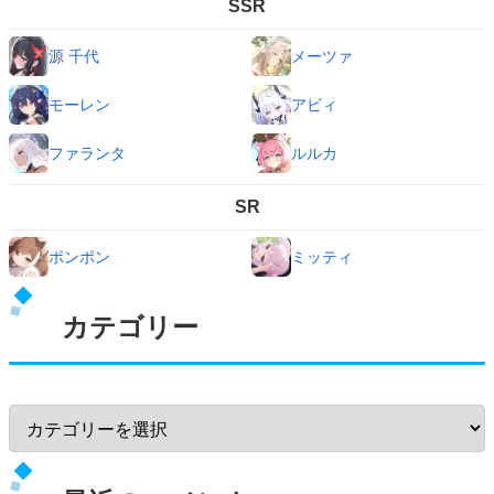
SSR
源 千代
メーツァ
モーレン
アビィ
ファランタ
ルルカ
SR
ポンポン
ミッティ
カテゴリー