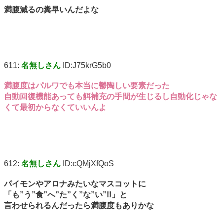
満腹減るの糞早いんだよな
611:
名無しさん
ID:J75krG5b0
満腹度はパルワでも本当に鬱陶しい要素だった
自動回復機能あっても餌補充の手間が生じるし自動化じゃな
くて最初からなくていいんよ
612:
名無しさん
ID:cQMjXfQoS
パイモンやアロナみたいなマスコットに
「も”う”食”へ”た”く”な”い”!!」と
言わせられるんだったら満腹度もありかな