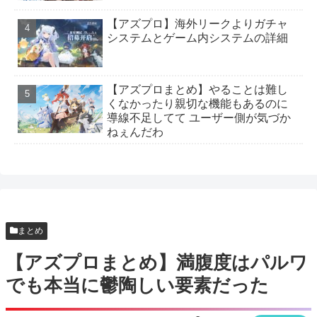
るのかね
【アズプロ】海外リークよりガチャ
【アズプロまとめ】本国のCBT3事前DLが9月8日
システムとゲーム内システムの詳細
から それまで特に新情報とかはなさそうだな
【アズプロ】ソシャゲってなんで誰も望んでない
【アズプロまとめ】やることは難し
ミニゲームぶっ込みたがるんだろ
くなかったり親切な機能もあるのに
導線不足してて ユーザー側が気づか
【アズプロ】中国版CBT3、最適化が進んでる件 推
ねぇんだわ
奨スペックも軒並み下方修正
【アズプロまとめ】キャラクター「シンフォーリ
ア」の声優は丸岡和佳奈さん！！
【アズプロまとめ】キャラクター「カタル」の声
まとめ
優は宮下早紀さん！！
【アズプロまとめ】満腹度はパルワ
【アズプロ】公式CBTレポートまとめ！人気だっ
でも本当に鬱陶しい要素だった
たキャラやキボは？