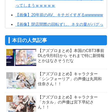
ってしまうｗｗｗｗｗ
【画像】20年前のAV、キチガイすぎるwwwwww
【画像】閉店間際の回転ずし、ネタの量がバグっ
てると話題にｗｗｗｗｗ
本日の人気記事
【警告】医師「米国では”ヘロインと同じくらいヤ
バい薬”が日本では平気で処方されてる」
【アズプロまとめ】本国のCBT3事前
DLが9月8日から それまで特に新情報
【アズプロ】公式的にこのエルフっ娘（シンフォ
とかはなさそうだな
ーリア）ってどういう立ち位置なん？
【アズプロまとめ】キャラクター
【アズプロ】共同CEOの公式インタビュー！独自
「シンフォーリア」の声優は丸岡和
の強み、キャラデザ、リリース予定日など
佳奈さん！！
【アズプロ】これ天気と時間システム実装くるや
【アズプロまとめ】キャラクター
つか？
「カタル」の声優は宮下早紀さ
【アズプロ】結構広告出してるから今年中には来
ん！！