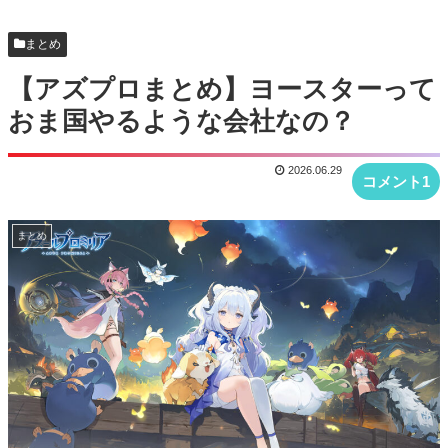
【アズプロ】結構広告出してるから今年中には来
まとめ
るのかね
【アズプロまとめ】ヨースターって
【アズプロまとめ】本国のCBT3事前DLが9月8日
おま国やるような会社なの？
から それまで特に新情報とかはなさそうだな
【アズプロ】ソシャゲってなんで誰も望んでない
2026.06.29
コメント1
ミニゲームぶっ込みたがるんだろ
【アズプロ】中国版CBT3、最適化が進んでる件 推
まとめ
奨スペックも軒並み下方修正
【アズプロまとめ】キャラクター「シンフォーリ
ア」の声優は丸岡和佳奈さん！！
【アズプロまとめ】キャラクター「カタル」の声
優は宮下早紀さん！！
【アズプロ】公式CBTレポートまとめ！人気だっ