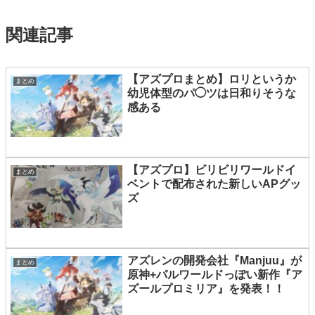
関連記事
【アズプロまとめ】ロリというか
まとめ
幼児体型のパ◯ツは日和りそうな
感ある
【アズプロ】ビリビリワールドイ
まとめ
ベントで配布された新しいAPグッ
ズ
アズレンの開発会社『Manjuu』が
まとめ
原神+パルワールドっぽい新作『ア
ズールプロミリア』を発表！！