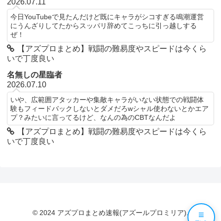
2026.07.11
今日YouTubeで見たんだけど既にキャラがシコすぎる鳴潮運営
にうんざりしてたからスッパリ辞めてこっちに引っ越しする
ぜ！
【アズプロまとめ】戦闘の難易度やスピードは今くら
いで丁度良い
名無しの星臨者
2026.07.10
いや、広範囲アタッカーや集敵キャラがいない状態での戦闘体
験もフィードバックしないとダメだろwシャル使わないとかエア
プ？みたいに言ってるけど、なんの為のCBTなんだよ
【アズプロまとめ】戦闘の難易度やスピードは今くら
いで丁度良い
© 2024 アズプロまとめ速報(アズールプロミリア).
≡