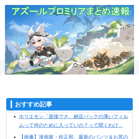
おすすめ記事
ホリエモン「面接でさ、納豆パックの薄いフィル
ムって何のために入っていの？って聞くわけ」
【画像】漫画家・桂正和、最新のパンツ＆お尻の