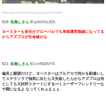
たキャラやキボは？
引用元:https://krsw.5ch.io/test/read.cgi/gamesm/1771944962/
818:
名無しさん
ID:p3nSXzJSS
ヨースターも各社がグローバルでも単独運営路線になってる
からアズプロが生命線かな
821:
名無しさん
ID:c+/NG0VY0
偏見と願望だけど、ヨースターはブルアカで何かを勘違いし
てステラソラで強気に出たら大失敗したらからアズプロは何
としても大好評スタートにするべくユーザーフレンドリーな
サ開になるよ なってくれぇえぇぇ