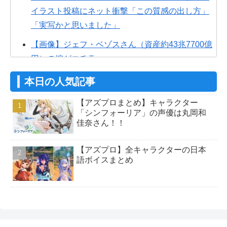
イラスト投稿にネット衝撃「この質感の出し方」
「実写かと思いました」
【画像】ジェフ・ベゾスさん（資産約43兆7700億
円）の嫁がコチラｗｗｗｗｗ
【画像】山ガールさん、山でラーメンを食べたら
本日の人気記事
おじさんに怒られるｗｗｗ
【アズプロまとめ】キャラクター
【悲報】ライザさん、お●ぱいを触られてしまうｗ
「シンフォーリア」の声優は丸岡和
佳奈さん！！
ｗｗｗｗｗｗｗ
【アズプロ】公式的にこのエルフっ娘（シンフォ
【アズプロ】全キャラクターの日本
ーリア）ってどういう立ち位置なん？
語ボイスまとめ
【アズプロ】共同CEOの公式インタビュー！独自
の強み、キャラデザ、リリース予定日など
【アズプロ】これ天気と時間システム実装くるや
つか？