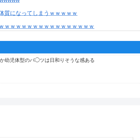
体質になってしまうｗｗｗｗｗ
ｗｗｗｗｗｗｗｗｗｗｗｗｗｗｗｗｗ
シンフォーリア）ってどういう立ち位置なん？
ュー！独自の強み、キャラデザ、リリース予定日など
か幼児体型のパ◯ツは日和りそうな感ある
装くるやつか？
中には来るのかね
Lが9月8日から それまで特に新情報とかはなさそうだな
んでないミニゲームぶっ込みたがるんだろ
んでる件 推奨スペックも軒並み下方修正
フォーリア」の声優は丸岡和佳奈さん！！