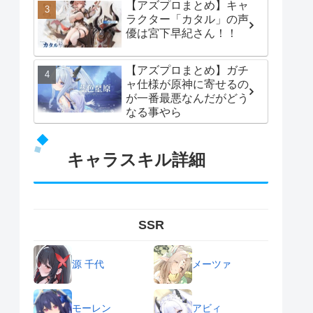
【アズプロまとめ】キャ
ラクター「カタル」の声
優は宮下早紀さん！！
【アズプロまとめ】ガチ
ャ仕様が原神に寄せるの
が一番最悪なんだがどう
なる事やら
キャラスキル詳細
SSR
源 千代
メーツァ
モーレン
アビィ