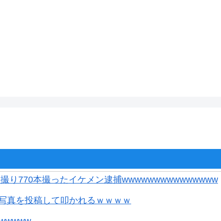
撮り770本撮ったイケメン逮捕wwwwwwwwwwwwwww
写真を投稿して叩かれるｗｗｗｗ
wwwww