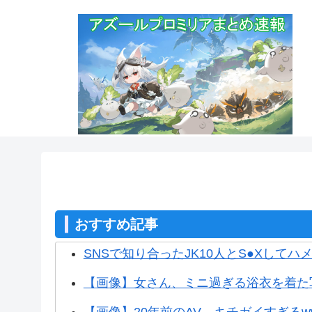
おすすめ記事
SNSで知り合ったJK10人とS●Xしてハメ
【画像】女さん、ミニ過ぎる浴衣を着た
【画像】20年前のAV、キチガイすぎるw