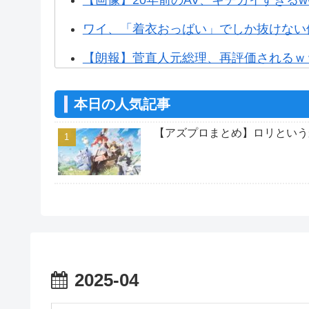
ワイ、「着衣おっばい」でしか抜けない
【朗報】菅直人元総理、再評価されるｗ
【アズプロ】公式的にこのエルフっ娘（
本日の人気記事
【アズプロ】共同CEOの公式インタビ
【アズプロまとめ】ロリという
【アズプロ】これ天気と時間システム実
【アズプロ】結構広告出してるから今年
【アズプロまとめ】本国のCBT3事前D
【アズプロ】ソシャゲってなんで誰も望
【アズプロ】中国版CBT3、最適化が進
2025-04
【アズプロまとめ】キャラクター「シン